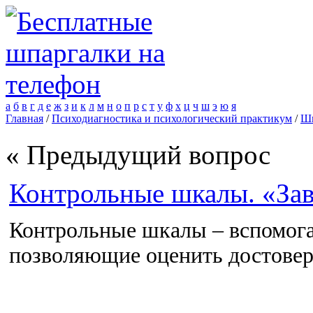
а
б
в
г
д
е
ж
з
и
к
л
м
н
о
п
р
с
т
у
ф
х
ц
ч
ш
э
ю
я
Главная
/
Психодиагностика и психологический практикум
/
Шп
« Предыдущий вопрос
Контрольные шкалы. «За
Контрольные шкалы – вспомога
позволяющие оценить достове