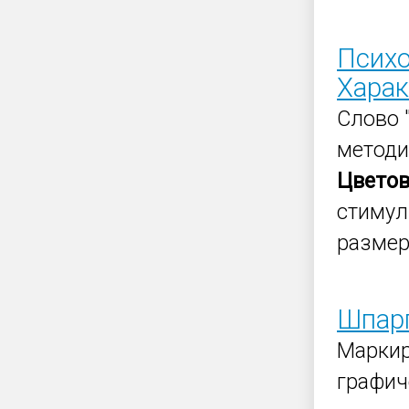
Психо
Харак
Слово 
методи
Цвето
стимул
размер
Шпарг
Маркир
графич