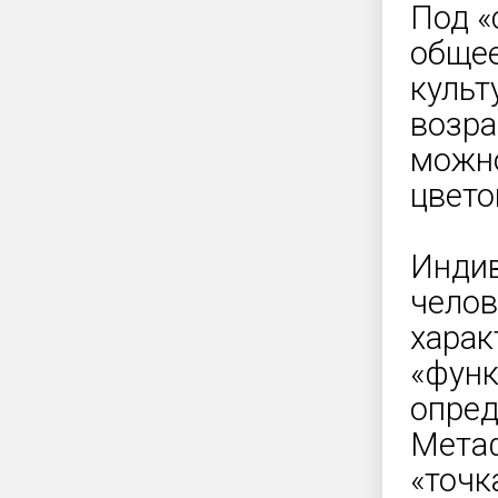
Под «
общее
культ
возра
можно
цвето
Индив
челов
харак
«функ
опред
Метаф
«точк