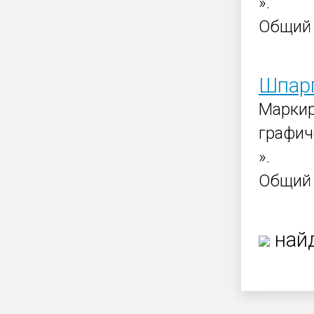
».
Общи
Шпарг
Маркир
графич
».
Общи
найд