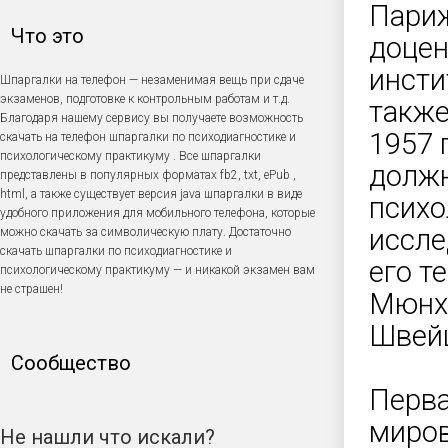
Париж
Что это
доцен
инсти
Шпаргалки на телефон — незаменимая вещь при сдаче
экзаменов, подготовке к контрольным работам и т.д.
также
Благодаря нашему сервису вы получаете возможность
1957 
скачать на телефон шпаргалки по психодиагностике и
психологическому практикуму . Все шпаргалки
должн
представлены в популярных форматах fb2, txt, ePub ,
html, а также существует версия java шпаргалки в виде
психо
удобного приложения для мобильного телефона, которые
иссле
можно скачать за символическую плату. Достаточно
скачать шпаргалки по психодиагностике и
его т
психологическому практикуму — и никакой экзамен вам
не страшен!
Мюнхе
Швей
Сообщество
Перва
миров
Не нашли что искали?