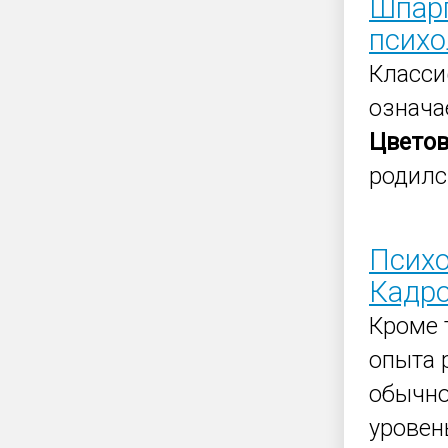
Шпарг
психо
Класси
означа
Цвето
родилс
Психо
Кадро
Кроме 
опыта 
обычн
уровен