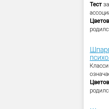
Тест
за
ассоци
Цвето
родилс
Шпарг
психо
Класси
означа
Цвето
родилс