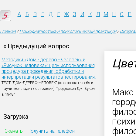
А
Б
В
Г
Д
Е
Ж
З
И
К
Л
М
Н
О
П
Главная
/
Психодиагностика и психологический практикум
/
Шпаргал
« Предыдущий вопрос
Методики «Дом - дерево - человек» и
Цве
«Рисунок человека»: цель использования,
процедура проведения, обработки и
интерпретации результатов тестирования.
ТЕСТ "ДОМ-ДЕРЕВО-ЧЕЛОВЕК" (как познать себя и
научиться ладить с людьми) Предложен Дж. Буком
Макс 
в 1948г
город
филос
Загрузка
психи
филос
Скачать
Получить на телефон