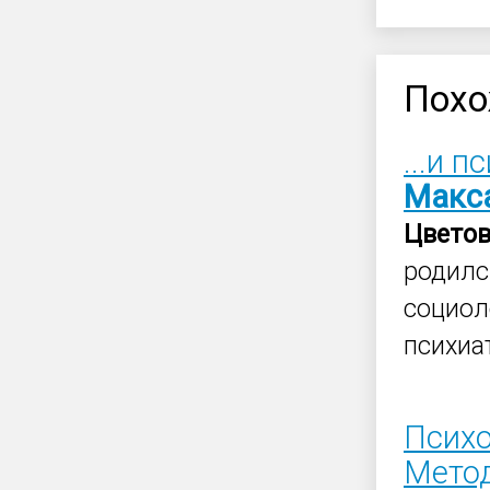
Похо
...и 
Макс
Цвето
родилс
социол
психиа
Психо
Метод