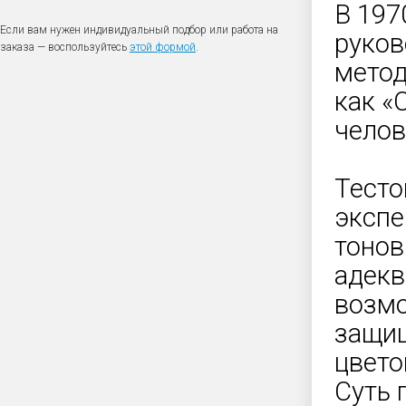
В 197
Если вам нужен индивидуальный подбор или работа на
руков
заказа — воспользуйтесь
этой формой
.
метод
как «
челов
Тест
экспе
тонов
адекв
возмо
защищ
цвето
Суть 