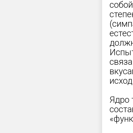
собой
степе
(симп
естес
должн
Испыт
связа
вкуса
исход
Ядро 
соста
«функ