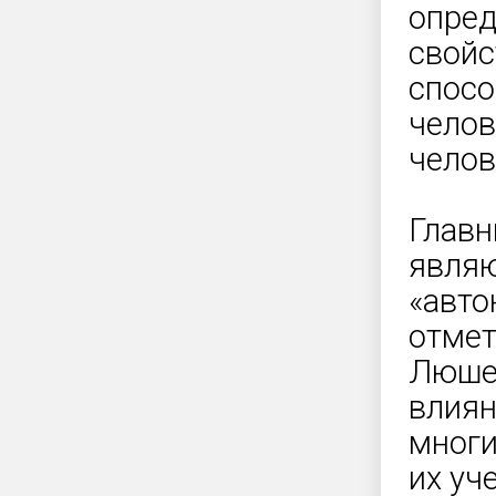
опред
свойс
спосо
челов
челов
Главн
являю
«авто
отмет
Люшер
влиян
многи
их уч