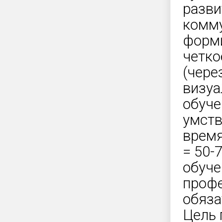
разви
комму
форми
четко
(чере
визуа
обуче
умств
время
= 50-7
обуче
профе
обяза
Цель 