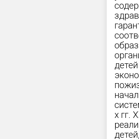
содер
здрав
гаран
соотв
образ
орган
детей
эконо
пожиз
начал
систе
х гг.
реали
детей