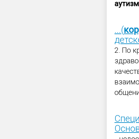
аутизм
...(
кор
детск
2. По 
здраво
качест
взаимо
общени
Специ
Основ