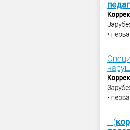
педаг
Корре
Заруб
• перва
Специ
наруш
Корре
Заруб
• перв
...(
кор