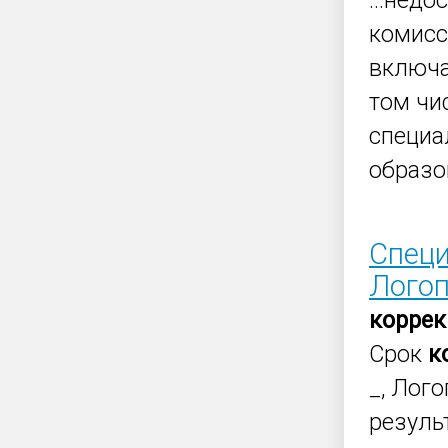
...нед
комисс
включа
том чи
специа
образо
Специ
Лого
корре
Срок
к
_, Лог
резуль