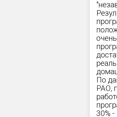
"неза
Резул
прогр
полож
очень
прогр
доста
реаль
домаш
По да
РАО, 
работ
прогр
30% -