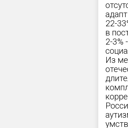
отсут
адапт
22-33
в пос
2-3% 
социа
Из ме
отече
длите
компл
корре
Росси
аутиз
умств