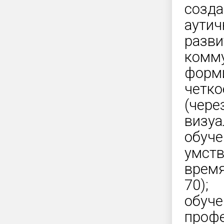
созда
аутич
разви
комму
форми
четко
(чере
визуа
обуче
умств
время
70);
обуче
профе