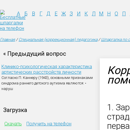
А
Б
В
Г
Д
Е
Ж
З
И
К
Л
М
Н
О
П
Главная
/
Специальная (коррекционная) педагогика
/
Шпаргалка по с
« Предыдущий вопрос
Клинико-психологическая характеристика
Кор
артистических расстройств личности
пом
Согласно П. Каннеру (1943), основными признаками
синдрома раннего детского аутизма являются: •
наруш
1. За
Загрузка
стра
Скачать
Получить на телефон
перва