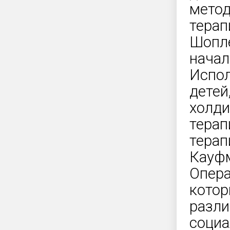
метод
терап
Шопле
начале
Испол
детей
холди
терап
терап
Кауфм
Опера
котор
разли
социа