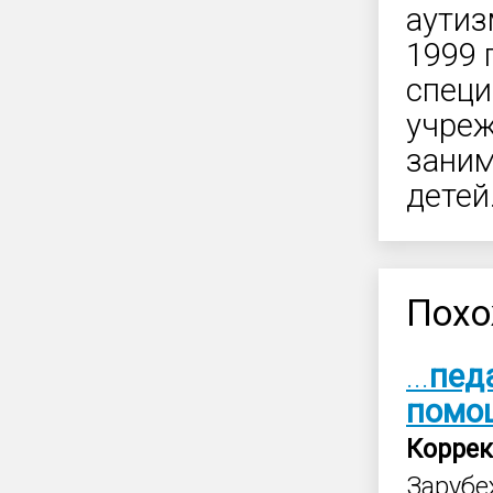
аутиз
1999 
специ
учреж
заним
детей
Похо
...
пед
помо
Корре
Заруб