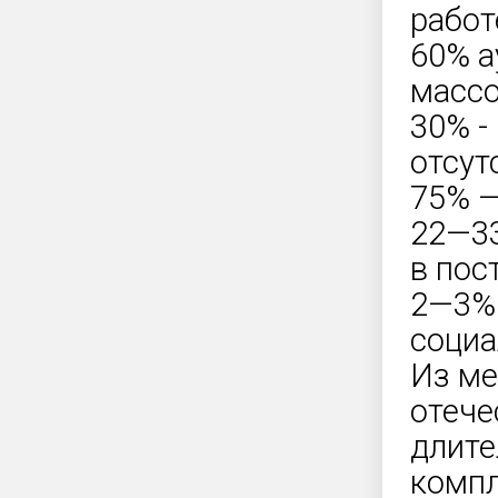
работ
60% а
массо
30% -
отсут
75% —
22—33
в пос
2—3% 
социа
Из ме
отече
длите
компл