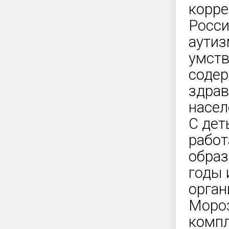
корре
Росси
аутиз
умств
содер
здрав
насел
С дет
работ
образ
годы 
орган
Мороз
комп