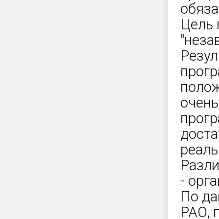
обяза
Цель 
"неза
Резул
прогр
полож
очень
прогр
доста
реаль
Разли
- орг
По да
РАО, 