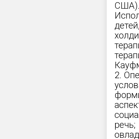
США)
Испол
детей
холди
терап
терап
Кауфм
2. Оп
услов
форми
аспект
социа
речь;
овлад