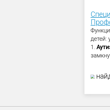
Специ
Профо
Функци
детей:
1.
Аути
замкну
найд