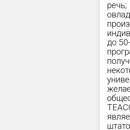
речь;
овлад
произ
индив
до 50
прогр
получ
некот
униве
желае
общес
ТЕАС
являе
штато