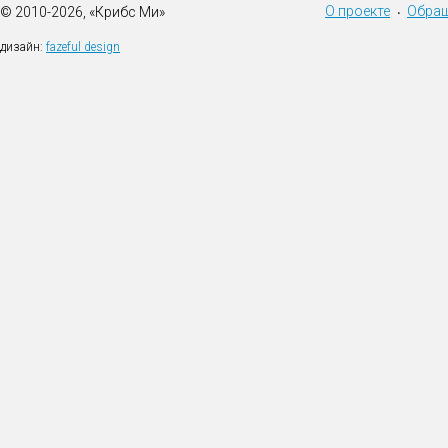
О проекте
Обращ
© 2010-2026, «Крибс Ми»
•
дизайн:
fazeful design