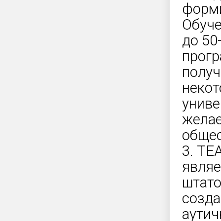
форми
Обуче
до 50
прогр
получ
некот
униве
желае
общес
3. ТЕ
являе
штато
созда
аутич