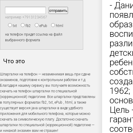
- Дани
появл
например +79131234567
образ
txt
fb2
ePub
html
воспи
на телефон придет ссылка на файл
выбранного формата
разли
детск
ребен
Что это
собст
Шпаргалки на телефон — незаменимая вещь при сдаче
созда
экзаменов, подготовке к контрольным работам и т.д.
Благодаря нашему сервису вы получаете возможность
1962;
скачать на телефон шпаргалки по специальной
(коррекционной) педагогике. Все шпаргалки представлены
основ
в популярных форматах fb2, txt, ePub , html, а также
Цель 
существует версия java шпаргалки в виде удобного
приложения для мобильного телефона, которые можно
гаран
скачать за символическую плату. Достаточно скачать
шпаргалки по специальной (коррекционной) педагогике —
соотв
и никакой экзамен вам не страшен!