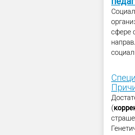
педаг
Социал
органи
сфере 
направ
социал
Специ
Прич
Достат
(
корре
страше
Генети