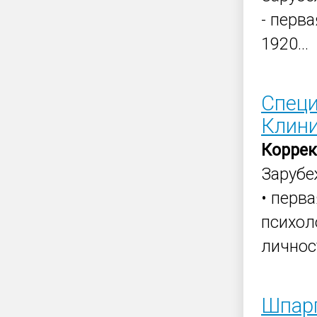
- перв
1920...
Специ
Клини
Корре
Заруб
• перв
психол
личнос
Шпарг