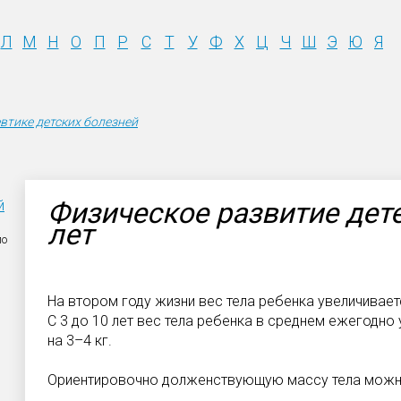
Л
М
Н
О
П
Р
С
Т
У
Ф
Х
Ц
Ч
Ш
Э
Ю
Я
втике детских болезней
Физическое развитие дете
й
лет
ло
На втором году жизни вес тела ребенка увеличивается 
С 3 до 10 лет вес тела ребенка в среднем ежегодно у
на 3–4 кг.
Ориентировочно долженствующую массу тела можно