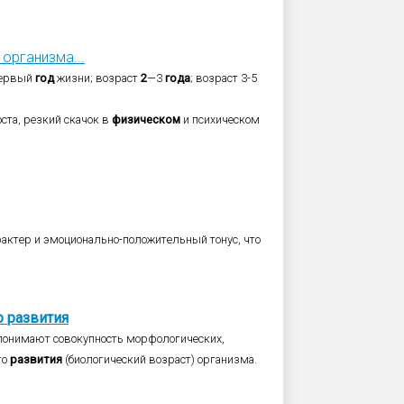
организма...
первый
год
жизни; возраст
2
—3
года
; возраст 3-5
оста, резкий скачок в
физическом
и психическом
актер и эмоционально-положительный тонус, что
о
развития
онимают совокупность морфологических,
го
развития
(биологический возраст) организма.