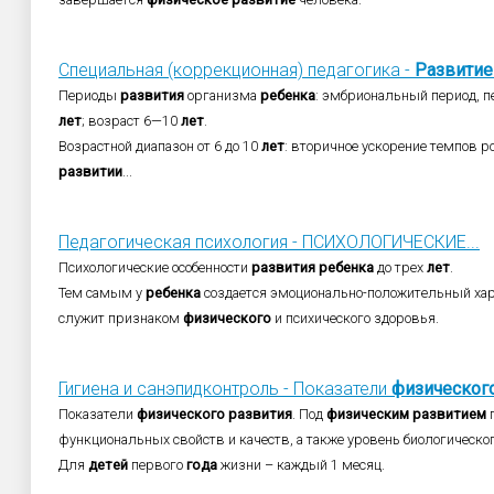
Специальная (коррекционная) педагогика -
Развитие
Периоды
развития
организма
ребенка
: эмбриональный период, 
лет
; возраст 6—10
лет
.
Возрастной диапазон от 6 до 10
лет
: вторичное ускорение темпов р
развитии
...
Педагогическая психология - ПСИХОЛОГИЧЕСКИЕ...
Психологические особенности
развития
ребенка
до трех
лет
.
Тем самым у
ребенка
создается эмоционально-положительный хар
служит признаком
физического
и психического здоровья.
Гигиена и санэпидконтроль - Показатели
физическог
Показатели
физического
развития
. Под
физическим
развитием
п
функциональных свойств и качеств, а также уровень биологическо
Для
детей
первого
года
жизни – каждый 1 месяц.