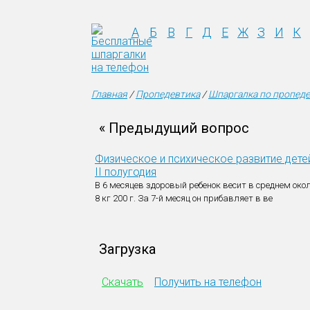
А
Б
В
Г
Д
Е
Ж
З
И
К
Главная
/
Пропедевтика
/
Шпаргалка по пропеде
« Предыдущий вопрос
Физическое и психическое развитие дете
II полугодия
В 6 месяцев здоровый ребенок весит в среднем око
8 кг 200 г. За 7-й месяц он прибавляет в ве
Загрузка
Скачать
Получить на телефон