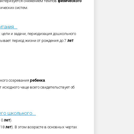
рактеризуется снижением темпов
физического
ических систем.
тания...
 цели и задачи, периодизация дошкольного
тывает период жизни от рождения до 7
лет
ского созревания
ребенка
.
т исходного чаще всего свидетельствует об
го школьного...
10
лет
).
-18
лет
). В этом возрасте в основных чертах