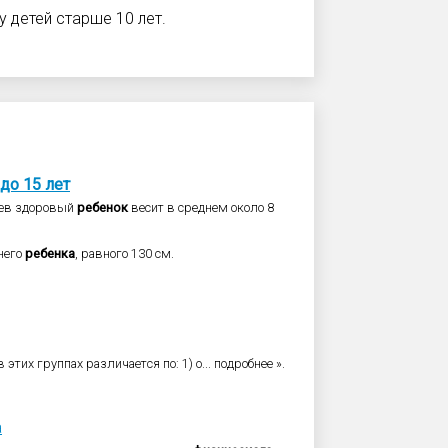
у детей старше 10 лет.
до
15
лет
яцев здоровый
ребенок
весит в среднем около 8
него
ребенка
, равного 130 см.
в этих группах различается по: 1) о... подробнее ».
а