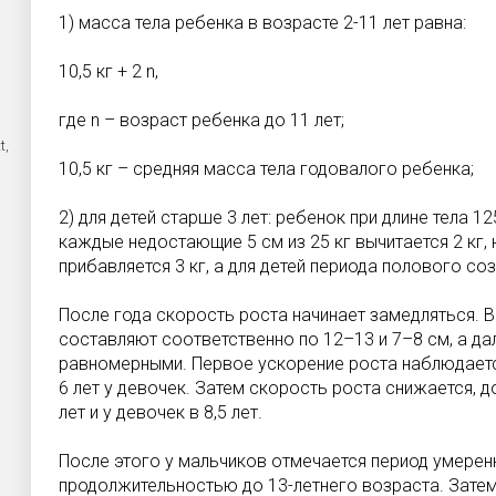
1) масса тела ребенка в возрасте 2-11 лет равна:
10,5 кг + 2 n,
где n – возраст ребенка до 11 лет;
t,
10,5 кг – средняя масса тела годовалого ребенка;
2) для детей старше 3 лет: ребенок при длине тела 12
каждые недостающие 5 см из 25 кг вычитается 2 кг, 
прибавляется 3 кг, а для детей периода полового соз
После года скорость роста начинает замедляться. В 
составляют соответственно по 12–13 и 7–8 см, а д
равномерными. Первое ускорение роста наблюдается 
6 лет у девочек. Затем скорость роста снижается, д
лет и у девочек в 8,5 лет.
После этого у мальчиков отмечается период умере
продолжительностью до 13-летнего возраста. Зате