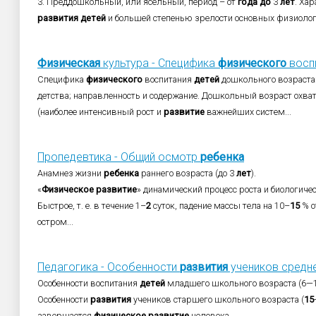
3. Преддошкольный, или ясельный, период – от
года
до
3
лет
. Ха
развития
детей
и большей степенью зрелости основных физиолог
Физическая
культура - Специфика
физического
воспи
Специфика
физического
воспитания
детей
дошкольного возраста:
детства; направленность и содержание. Дошкольный возраст охва
(наиболее интенсивный рост и
развитие
важнейших систем...
Пропедевтика - Общий осмотр
ребенка
Анамнез жизни
ребенка
раннего возраста (до 3
лет
).
«
Физическое
развитие
» динамический процесс роста и биологиче
Быстрое, т. е. в течение 1–
2
суток, падение массы тела на 10–
15
% о
остром...
Педагогика - Особенности
развития
учеников средне
Особенности воспитания
детей
младшего школьного возраста (6—
Особенности
развития
учеников старшего школьного возраста (
15
завершается
физическое
развитие
человека.