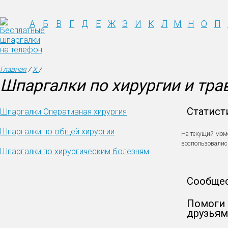
А
Б
В
Г
Д
Е
Ж
З
И
К
Л
М
Н
О
П
Главная
/
Х
/
Шпаргалки по хирургии и тр
Статист
Шпаргалки Оперативная хирургия
Шпаргалки по общей хирургии
На текущий мом
воспользовали
Шпаргалки по хирургическим болезням
Сообще
Помоги 
друзьям