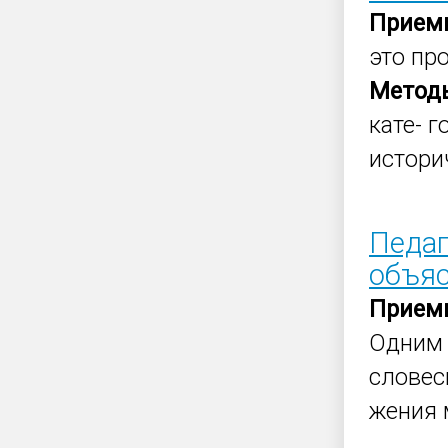
Прием
это пр
Метод
кате- г
истори
Педаг
объя
Прием
Одним 
словес
жения 