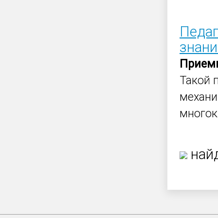
Педаг
знани
Прием
Такой 
механи
многок
найд