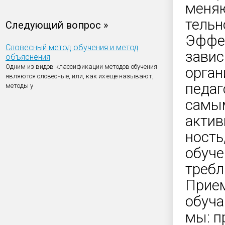
меняю
тельн
Следующий вопрос »
Эффек
Словесный метод обучения и метод
завис
объяснения
Одним из видов классификации методов обучения
орган
являются словесные, или, как их еще называют,
педаг
методы у
самы
актив
ность
обуче
требл
Прием
обуча
мы: п