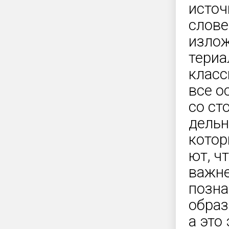
источ
слове
излож
териа
класс
все о
со ст
дельн
котор
ют, ч
важн
позна
образ
а это