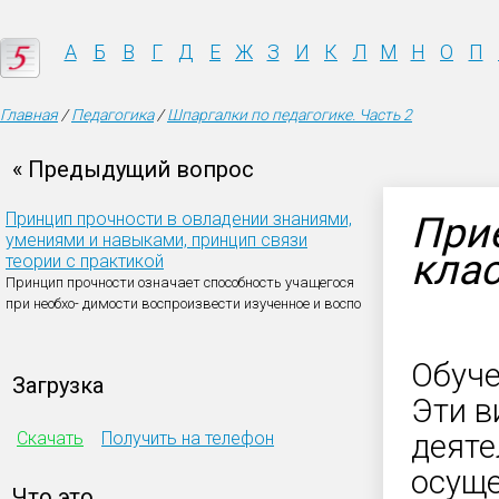
А
Б
В
Г
Д
Е
Ж
З
И
К
Л
М
Н
О
П
Главная
/
Педагогика
/
Шпаргалки по педагогике. Часть 2
« Предыдущий вопрос
Принцип прочности в овладении знаниями,
Прие
умениями и навыками, принцип связи
кла
теории с практикой
Принцип прочности означает способность учащегося
при необхо- димости воспроизвести изученное и воспо
Обуче
Загрузка
Эти 
Скачать
Получить на телефон
деяте
осуще
Что это