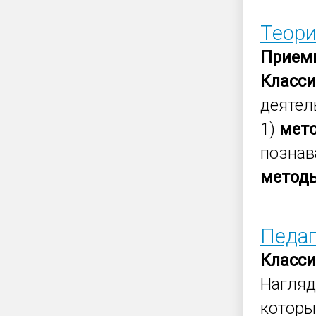
Теор
Прием
Класс
деятел
1)
мет
познав
метод
Педаг
Класс
Нагля
которы