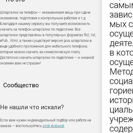
самы
завис
Шпаргалки на телефон — незаменимая вещь при сдаче
экзаменов, подготовке к контрольным работам и т.д.
мых с
Благодаря нашему сервису вы получаете возможность
скачать на телефон шпаргалки по педагогике. Все
осуще
шпаргалки представлены в популярных форматах fb2, txt,
деяте
ePub , html, а также существует версия java шпаргалки в
виде удобного приложения для мобильного телефона,
в кот
которые можно скачать за символическую плату.
Достаточно скачать шпаргалки по педагогике — и никакой
осуще
экзамен вам не страшен!
Метод
социа
Сообщество
горие
истор
Не нашли что искали?
циаль
учреж
Если вам нужен индивидуальный подбор или работа на
содер
заказа — воспользуйтесь
этой формой
.