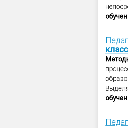
непоср
обучен
Педаг
клас
Метод
проце
образо
Выделя
обучен
Педаг