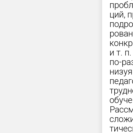
пробл
ций, 
подро
рован
конкр
и т. 
по-ра
низуя
педаг
трудн
обуче
Рассм
сложи
тичес