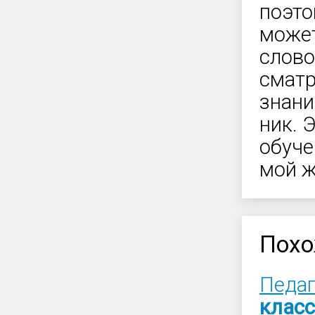
поэто
может
слово
сматр
знани
ник. 
обуче
мой ж
Похо
Педаг
клас