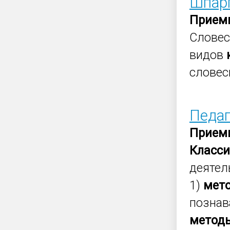
Шпарг
Прием
Слове
видов
словес
Педаг
Прием
Класс
деятел
1)
мет
познав
метод