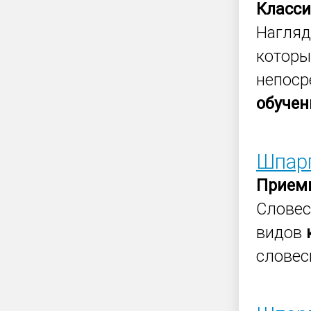
Класс
Нагля
которы
непоср
обучен
Шпарг
Прием
Слове
видов
словес